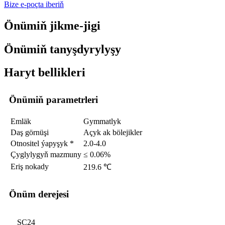
Bize e-poçta iberiň
Önümiň jikme-jigi
Önümiň tanyşdyrylyşy
Haryt bellikleri
Önümiň parametrleri
Emläk
Gymmatlyk
Daş görnüşi
Açyk ak bölejikler
Otnositel ýapyşyk *
2.0-4.0
Çyglylygyň mazmuny
≤ 0.06%
Eriş nokady
219.6 ℃
Önüm derejesi
SC24