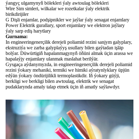
ýangyç ulgamynyň bölekleri ýaly awtoulag bölekleri
Wire Sim simleri, wilkalar we rozetkalar ýaly elektrik
birikdirijiler
G Dişli enjamlar, podşipnikler we jaýlar ýaly senagat enjamlary
Power Elektrik gurallary, sport enjamlary we elektron jaýlary
ýaly sarp ediş harytlary
Gurnama:
In engineeringenerçilik derejeli poliamid rezini sanjym galyplary,
ekstruziýa we zarba galyplaýyş usullary bilen gaýtadan işläp
bolýar. Düwürtigiň hapalanmagynyň öňüni almak üçin arassa we
hapalaýjy enjamlary ulanmak maslahat berilýär.
Gysgaça aýdanymyzda, in engineeringenerçilik derejeli poliamid
rezini ýokary mehaniki, termiki we himiki aýratynlyklary üpjün
edýän ýokary öndürijilikli termoplastikdir. Iň ýokary güýji,
berkligi we berkligi bilen awtoulag, elektrik we senagat
pudaklarynda amaly talap etmek üçin iň amatly saýlawdyr.