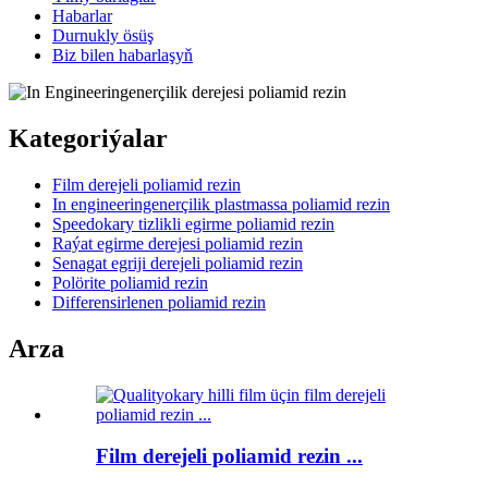
Habarlar
Durnukly ösüş
Biz bilen habarlaşyň
Kategoriýalar
Film derejeli poliamid rezin
In engineeringenerçilik plastmassa poliamid rezin
Speedokary tizlikli egirme poliamid rezin
Raýat egirme derejesi poliamid rezin
Senagat egriji derejeli poliamid rezin
Polörite poliamid rezin
Differensirlenen poliamid rezin
Arza
Film derejeli poliamid rezin ...