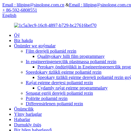
Email : liliping@sinolong.com.cn
&
Email : liliping@sinolong.com.cn
+ 86-592-6808551
English
Öý
Biz hakda
Önümler we goýmalar
Film derejeli poliamid rezin
Qualityokary hilli film programmasy
In engineeringenerçilik plastmassa poliamid rezin
Perokary öndürijilikli in Engineeringenerçilik pr
Speedokary tizlikli egirme poliamid rezin
Speokary tizlikli egirme derejeli poliamid rezin g
Raýat egirme derejesi poliamid rezin
Çydamly raýat egirme programmalary
Senagat egriji derejeli poliamid rezin
Polörite poliamid rezin
Differensirlenen poliamid rezin
Önümçilik
Ylmy barlaglar
Habarlar
Durnukly ösüş
Biz bilen habarlaşyň