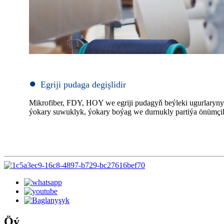
●
Egriji pudaga degişlidir
Mikrofiber, FDY, HOY we egriji pudagyň beýleki ugurlarynyň
ýokary suwuklyk, ýokary boýag we durnukly partiýa önümçili
Öý