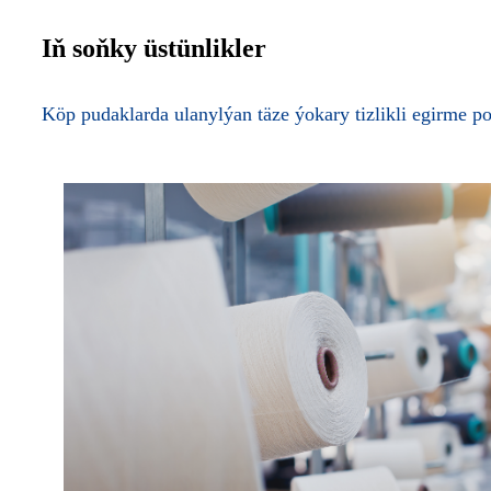
Iň soňky üstünlikler
Köp pudaklarda ulanylýan täze ýokary tizlikli egirme p