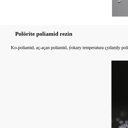
Polörite poliamid rezin
Ko-poliamid, aç-açan poliamid, ýokary temperatura çydamly pol