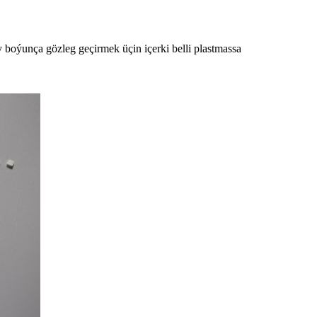
 boýunça gözleg geçirmek üçin içerki belli plastmassa