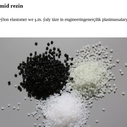
amid rezin
lon elastomer we ş.m. ýaly täze in engineeringenerçilik plastmassalary