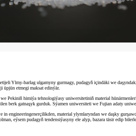
etijeli Ylmy-barlag ulgamyny gurmagy, pudagyň içindäki we daşyndaky p
i üpjün etmegi maksat edinýär.
e Pekiniň himiýa tehnologiýasy uniwersitetiniň material hünärmenleri
bilen berk gatnaşyk gurduk. Sýamen uniwersiteti we Fujian adaty uniw
e in engineeringenerçilikden, material ylymlaryndan we daşky gurşawda
lman, eýsem pudagyň tendensiýasyny ele alyp, bazara täsir edip bilerle