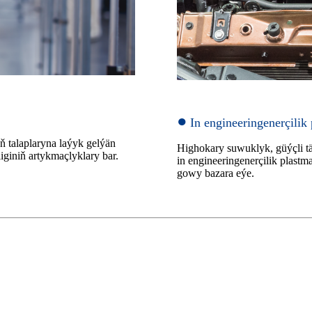
●
In engineeringenerçilik
 talaplaryna laýyk gelýän
Highokary suwuklyk, güýçli tä
giniň artykmaçlyklary bar.
in engineeringenerçilik plast
gowy bazara eýe.