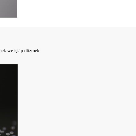
emek we işläp düzmek.