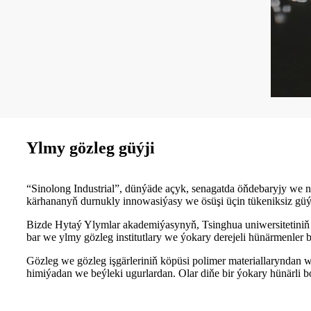
Ylmy gözleg güýji
“Sinolong Industrial”, dünýäde açyk, senagatda öňdebaryjy we n
kärhananyň durnukly innowasiýasy we ösüşi üçin tükeniksiz güýj
Bizde Hytaý Ylymlar akademiýasynyň, Tsinghua uniwersitetiniň w
bar we ylmy gözleg institutlary we ýokary derejeli hünärmenler 
Gözleg we gözleg işgärleriniň köpüsi polimer materiallaryndan w
himiýadan we beýleki ugurlardan. Olar diňe bir ýokary hünärli bo