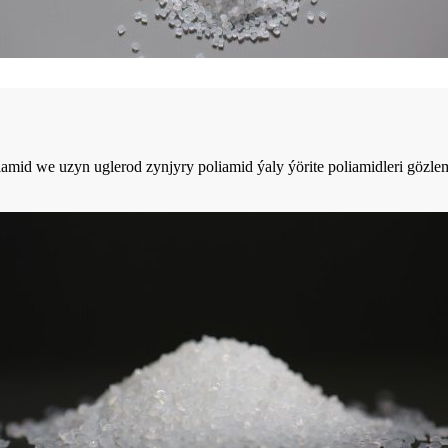
iamid we uzyn uglerod zynjyry poliamid ýaly ýörite poliamidleri gözl