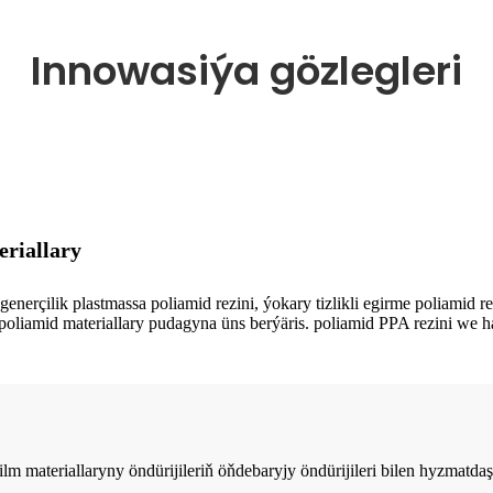
Innowasiýa gözlegleri
eriallary
generçilik plastmassa poliamid rezini, ýokary tizlikli egirme poliamid r
li poliamid materiallary pudagyna üns berýäris. poliamid PPA rezini we 
m materiallaryny öndürijileriň öňdebaryjy öndürijileri bilen hyzmatdaşl