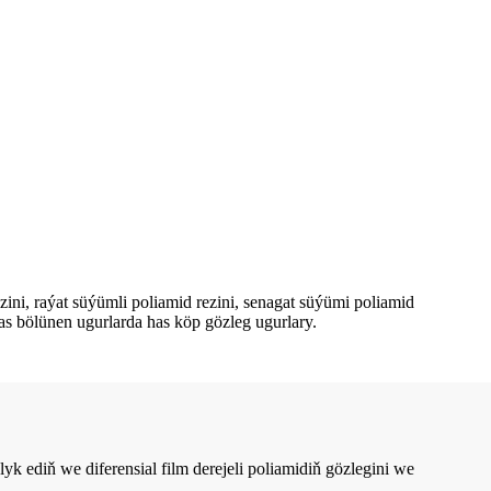
ezini, raýat süýümli poliamid rezini, senagat süýümi poliamid
has bölünen ugurlarda has köp gözleg ugurlary.
yk ediň we diferensial film derejeli poliamidiň gözlegini we