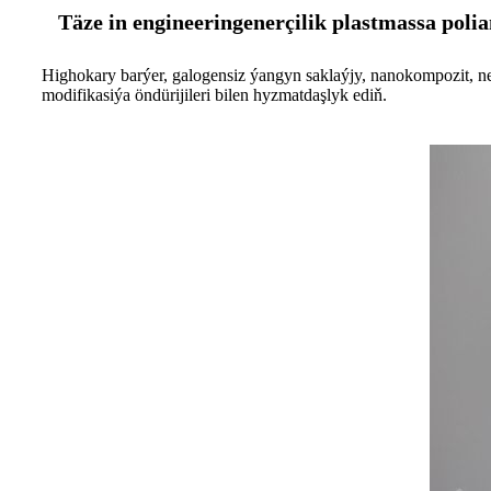
Täze in engineeringenerçilik plastmassa poli
Highokary barýer, galogensiz ýangyn saklaýjy, nanokompozit, neý
modifikasiýa öndürijileri bilen hyzmatdaşlyk ediň.