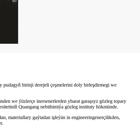
udagyň birinji derejeli çeşmelerini doly birleşdirmegi we
nden we ýüzlerçe inersenerlerden ybarat garaşsyz gözleg topary
ersitetiniň Quangang nebithimiýa gözleg instituty hökmünde.
n, materiallary gaýtadan işleýän in engineeringenerçilikden,
r.