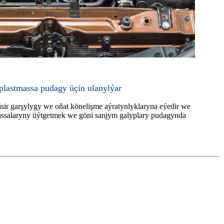
 plastmassa pudagy üçin ulanylýar
sir garşylygy we oňat könelişme aýratynlyklaryna eýedir we
massalaryny üýtgetmek we göni sanjym galyplary pudagynda